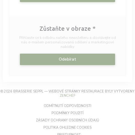
Zůstaňte v obraze
*
Přihlaste se k odběru našeho newsletteru a dostávejte od
nás e-mailem personalizovaná sdělení a marketingové
nabídky.
Odebírat
© 2026 BRASSERIE SEPPL — WEBOVÉ STRÁNKY RESTAURACE BYLY VYTVOŘENY
((OTEVŘE SE V NOVÉM OKNĚ))
ZENCHEF
((OTEVŘE SE V NOVÉM OKN
ODMÍTNUTÍ ODPOVĚDNOSTI
((OTEVŘE SE V NOVÉM OKNĚ))
PODMÍNKY POUŽITÍ
((OTEVŘE SE V NOVÉM
ZÁSADY OCHRANY OSOBNÍCH ÚDAJŮ
((OTEVŘE SE V NOVÉM OKN
POLITIKA OHLEDNĚ COOKIES
((OTEVŘE SE V NOVÉM OKNĚ))
PRISTUPNOST