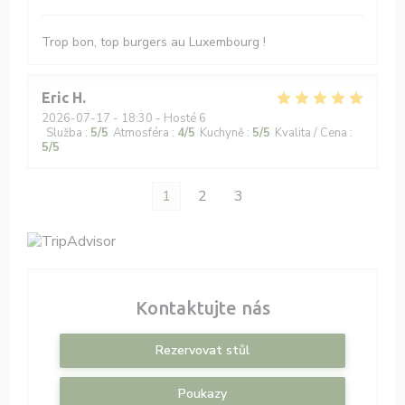
Trop bon, top burgers au Luxembourg !
Eric
H
2026-07-17
- 18:30 - Hosté 6
Služba
:
5
/5
Atmosféra
:
4
/5
Kuchyně
:
5
/5
Kvalita / Cena
:
5
/5
1
2
3
Kontaktujte nás
Rezervovat stůl
Poukazy