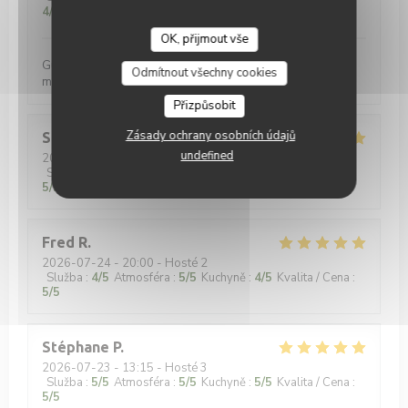
4
/5
OK, přijmout vše
Gutes Bier, gutes Essen, gute Musik - was will man
Odmítnout všechny cookies
mehr?
Přizpůsobit
Zásady ochrany osobních údajů
Sara
B
undefined
2026-07-28
- 20:15 - Hosté 5
Služba
:
5
/5
Atmosféra
:
5
/5
Kuchyně
:
5
/5
Kvalita / Cena
:
5
/5
Fred
R
2026-07-24
- 20:00 - Hosté 2
Služba
:
4
/5
Atmosféra
:
5
/5
Kuchyně
:
4
/5
Kvalita / Cena
:
5
/5
Stéphane
P
2026-07-23
- 13:15 - Hosté 3
Služba
:
5
/5
Atmosféra
:
5
/5
Kuchyně
:
5
/5
Kvalita / Cena
:
5
/5