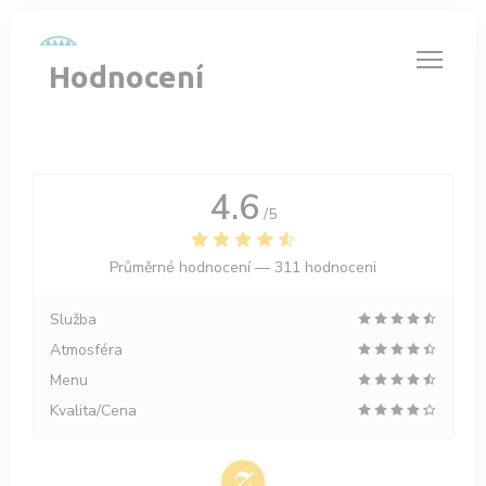
Panel pro správu cookies
Hodnocení
4.6
/5
Průměrné hodnocení —
311 hodnoceni
Služba
Atmosféra
Menu
Kvalita/Cena