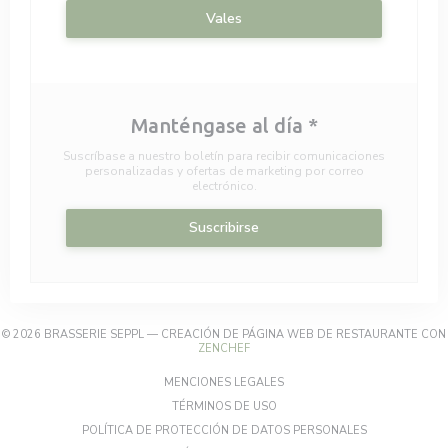
Vales
Manténgase al día
*
Suscríbase a nuestro boletín para recibir comunicaciones
personalizadas y ofertas de marketing por correo
electrónico.
Suscribirse
© 2026 BRASSERIE SEPPL — CREACIÓN DE PÁGINA WEB DE RESTAURANTE CON
((ABRE EN UNA NUEVA VENTANA))
ZENCHEF
((ABRE EN UNA NUEVA VENTA
MENCIONES LEGALES
((ABRE EN UNA NUEVA VENTANA
TÉRMINOS DE USO
((ABRE EN UN
POLÍTICA DE PROTECCIÓN DE DATOS PERSONALES