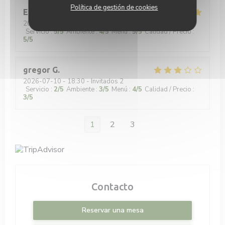
Política de gestión de cookies
Eric
H
2026-07-17
- 18:30 - Invitados 6
Servicio
:
5
/5
Ambiente
:
4
/5
Menú
:
5
/5
Calidad / Precio
:
5
/5
gregor
G
2026-07-10
- 18:30 - Invitados 2
Servicio
:
2
/5
Ambiente
:
3
/5
Menú
:
4
/5
Calidad / Precio
:
3
/5
1
2
3
Contacto
Reservar una mesa