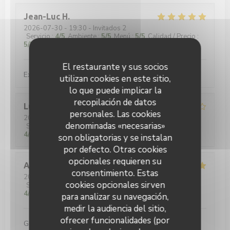
Jean-Luc
H
2026-07-30
- 19:30 - Invitados 2
Servicio
:
4
/5
Ambiente
:
5
/5
Menú
:
5
/5
Calidad / Precio
:
5
/5
El restaurante y sus socios
Excellent burger 🍔
utilizan cookies en este sitio,
lo que puede implicar la
recopilación de datos
Luis
T
personales. Las cookies
2026-07-31
- 21:00 - Invitados 4
denominadas «necesarias»
Servicio
:
4
/5
Ambiente
:
4
/5
Menú
:
4
/5
Calidad / Precio
:
4
/5
son obligatorias y se instalan
por defecto. Otras cookies
opcionales requieren su
Andreas
W
consentimiento. Estas
2026-07-29
- 19:00 - Invitados 4
cookies opcionales sirven
Servicio
:
4
/5
Ambiente
:
5
/5
Menú
:
5
/5
Calidad / Precio
:
4
/5
para analizar su navegación,
medir la audiencia del sitio,
ofrecer funcionalidades (por
Gutes Bier, gutes Essen, gute Musik - was will man