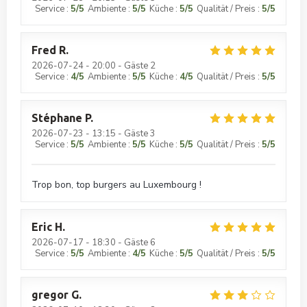
Service
:
5
/5
Ambiente
:
5
/5
Küche
:
5
/5
Qualität / Preis
:
5
/5
Fred
R
2026-07-24
- 20:00 - Gäste 2
Service
:
4
/5
Ambiente
:
5
/5
Küche
:
4
/5
Qualität / Preis
:
5
/5
Stéphane
P
2026-07-23
- 13:15 - Gäste 3
Service
:
5
/5
Ambiente
:
5
/5
Küche
:
5
/5
Qualität / Preis
:
5
/5
Trop bon, top burgers au Luxembourg !
Eric
H
2026-07-17
- 18:30 - Gäste 6
Service
:
5
/5
Ambiente
:
4
/5
Küche
:
5
/5
Qualität / Preis
:
5
/5
gregor
G