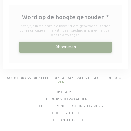
Word op de hoogte gehouden
*
Schrijf je in op onze nieuwsbrief om gepersonaliseerde
communicatie en marketingaanbiedingen per e-mail van
ons te ontvangen.
Abonneren
© 2026 BRASSERIE SEPPL — RESTAURANT WEBSITE GECREËERD DOOR
((OPENT IN EEN NIEUW VENSTER))
ZENCHEF
((OPENT IN EEN NIEUW VENSTER))
DISCLAIMER
((OPENT IN EEN NIEUW VEN
GEBRUIKSVOORWAARDEN
((OPENT IN EEN 
BELEID BESCHERMING PERSOONSGEGEVENS
((OPENT IN EEN NIEUW VENSTER
COOKIES BELEID
((OPENT IN EEN NIEUW VENST
TOEGANKELIJKHEID