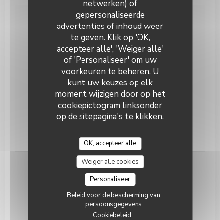
netwerken) of
gepersonaliseerde
advertenties of inhoud weer
Openingstijden
te geven. Klik op 'OK,
accepteer alle', 'Weiger alle'
Maa
-
Don
11:30 - 14:30
17:00 - 00:00
•
of 'Personaliseer' om uw
voorkeuren te beheren. U
Vrijdag
11:30 - 14:30
17:00 - 01:00
•
kunt uw keuzes op elk
moment wijzigen door op het
Zaterdag
17:00 - 01:00
cookiepictogram linksonder
op de sitepagina's te klikken.
Zondag
11:00 - 16:00
OK, accepteer alle
Weiger alle cookies
Personaliseer
Toegang
Beleid voor de bescherming van
persoonsgegevens
Parkeren
Glacis
Cookiebeleid