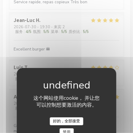
Service rapide, repas copieux Très bon
Jean-Luc
H
2026-07-30
- 19:30 - 来宾 2
服务
:
4
/5
氛围
:
5
/5
菜单
:
5
/5
质价比
:
5
/5
Excellent burger 🍔
Luis
T
2026-07-31
- 21:00 - 来宾 4
服务
:
4
/5
氛围
:
4
/5
菜单
:
4
/5
质价比
:
4
/5
Andreas
W
这个网站使用cookie， 并让您
2026-07-29
- 19:00 - 来宾 4
可以控制想要激活的内容。
服务
:
4
/5
氛围
:
5
/5
菜单
:
5
/5
质价比
:
4
/5
好的，全部接受
Gutes Bier, gutes Essen, gute Musik - was will man
mehr?
禁用