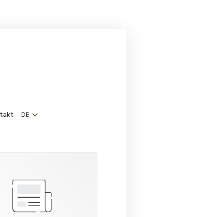
takt
DE
ein neues Fenster))
et ein neues Fenster))