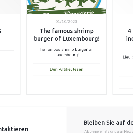
01/10/2023
S
The famous shrimp
4
burger of Luxembourg!
in
he famous shrimp burger of
Luxembourg!
(öffnet ein neues Fenster))
Lieu 
((öffnet ein neues Fenster
Den Artikel lesen
Notre d
S
ét
Lim
sélect
de 20 
est a
ciabatt
l
Bleiben Sie auf 
Ils pr
ntaktieren
Abonnieren Sie unseren Newsl
burger