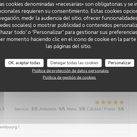
as cookies denominadas «necesarias» son obligatorias y se i
cionales requieren su consentimiento. Estas cookies opcio
s 4
Servicio
:
4
/5
Ambiente
:
5
/5
Menú
:
5
/5
Calidad / Precio
:
4
/5
vegación, medir la audiencia del sitio, ofrecer funcionalidade
redes sociales) o mostrar publicidad o contenidos personaliz
chazar todo' o 'Personalizar' para gestionar sus preferencia
e Musik - was will man mehr?
er momento haciendo clic en el icono de cookie en la parte i
las páginas del sitio.
s 5
Servicio
:
5
/5
Ambiente
:
5
/5
Menú
:
5
/5
Calidad / Precio
:
5
/5
OK, aceptar todas
Denegar todas las cookies
Personalizar
Política de protección de datos personales
Política de gestión de cookies
s 2
Servicio
:
4
/5
Ambiente
:
5
/5
Menú
:
4
/5
Calidad / Precio
:
5
/5
s 3
Servicio
:
5
/5
Ambiente
:
5
/5
Menú
:
5
/5
Calidad / Precio
:
5
/5
xembourg !