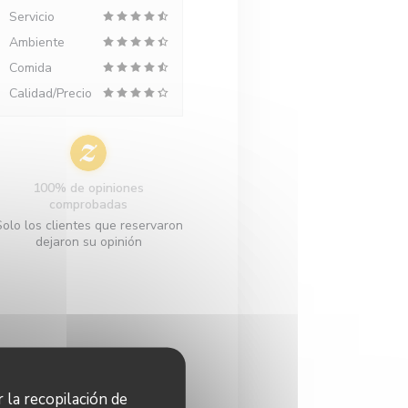
Servicio
Ambiente
Comida
Calidad/Precio
100% de opiniones
comprobadas
Solo los clientes que reservaron
dejaron su opinión
r la recopilación de