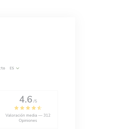
cto
ES
a ventana))
eva ventana))
4.6
/5
Valoración media —
312
Opiniones