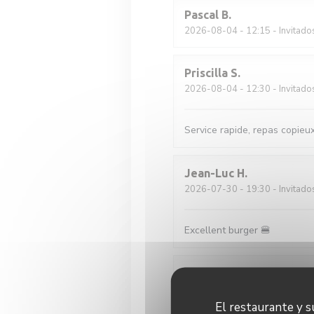
Pascal
B
2026-08-04
- 12:15 - Invitado
Priscilla
S
2026-08-04
- 12:30 - Invitado
Service rapide, repas copieu
Jean-Luc
H
2026-07-30
- 19:30 - Invitado
Excellent burger 🍔
Luis
T
2026-07-31
- 21:00 - Invitado
El restaurante y su