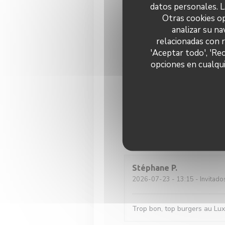
datos personales. L
Andreas
W
Otras cookies op
2026-07-29
- 19:00 - Invitado
analizar su na
relacionadas con 
'Aceptar todo', 'Re
Gutes Bier, gutes Essen, gut
opciones en cualqui
Sara
B
2026-07-28
- 20:15 - Invitado
Fred
R
2026-07-24
- 20:00 - Invitado
Stéphane
P
2026-07-23
- 13:15 - Invitado
Trop bon, top burgers au Lu