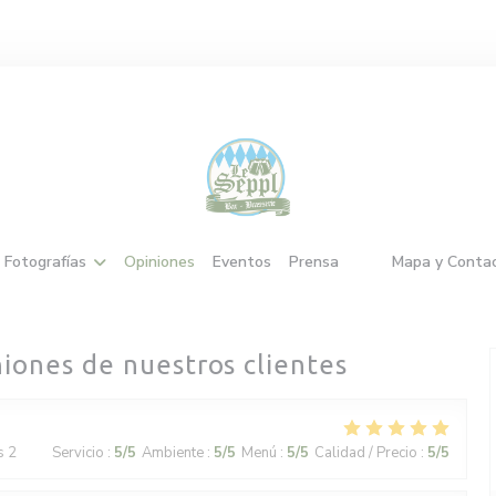
Fotografías
Opiniones
Eventos
Prensa
Mapa y Conta
((abre en una nuev
((abre en una nu
niones de nuestros clientes
s 2
Servicio
:
5
/5
Ambiente
:
5
/5
Menú
:
5
/5
Calidad / Precio
:
5
/5