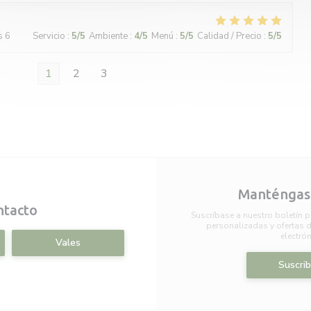
s 6
Servicio
:
5
/5
Ambiente
:
4
/5
Menú
:
5
/5
Calidad / Precio
:
5
/5
1
2
3
Manténgase
ntacto
Suscríbase a nuestro boletín p
personalizadas y ofertas d
electrón
Vales
Suscrib