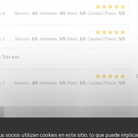
s 4
Servicio
:
4
/5
Ambiente
:
4
/5
Menú
:
5
/5
Calidad / Precio
:
5
/5
s 2
Servicio
:
5
/5
Ambiente
:
5
/5
Menú
:
5
/5
Calidad / Precio
:
5
/5
x Très bon
s 2
Servicio
:
4
/5
Ambiente
:
5
/5
Menú
:
5
/5
Calidad / Precio
:
5
/5
s 4
Servicio
:
4
/5
Ambiente
:
4
/5
Menú
:
4
/5
Calidad / Precio
:
4
/5
s socios utilizan cookies en este sitio, lo que puede implica