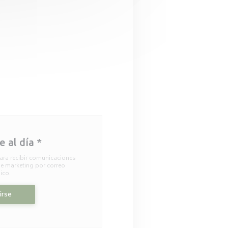
 al día
*
ara recibir comunicaciones
e marketing por correo
ico.
irse