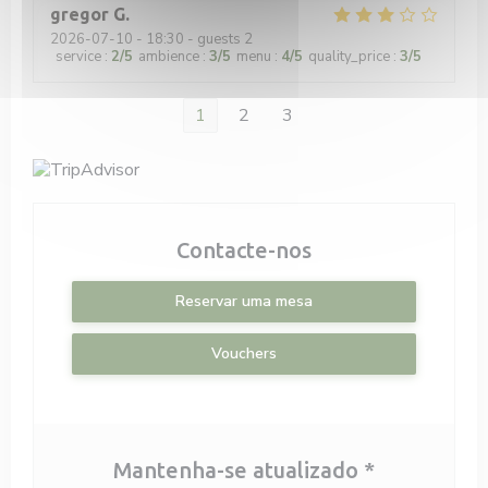
gregor
G
2026-07-10
- 18:30 - guests 2
service
:
2
/5
ambience
:
3
/5
menu
:
4
/5
quality_price
:
3
/5
1
2
3
Contacte-nos
Reservar uma mesa
Vouchers
Mantenha-se atualizado
*