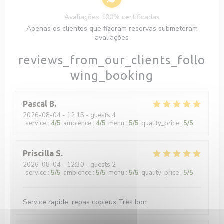
Avaliações 100% certificadas
Apenas os clientes que fizeram reservas submeteram
avaliações
reviews_from_our_clients_follo
wing_booking
Pascal
B
2026-08-04
- 12:15 - guests 4
service
:
4
/5
ambience
:
4
/5
menu
:
5
/5
quality_price
:
5
/5
Priscilla
S
2026-08-04
- 12:30 - guests 2
service
:
5
/5
ambience
:
5
/5
menu
:
5
/5
quality_price
:
5
/5
Service rapide, repas copieux Très bon