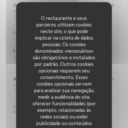
Jean-Luc
H
2026-07-30
- 19:30 - guests 2
service
:
4
/5
ambience
:
5
/5
menu
:
5
/5
quality_price
:
5
/5
O restaurante e seus
parceiros utilizam cookies
neste site, o que pode
Excellent burger 🍔
implicar na coleta de dados
pessoais. Os cookies
denominados «necessários»
Luis
T
são obrigatórios e instalados
2026-07-31
- 21:00 - guests 4
service
:
4
/5
ambience
:
4
/5
menu
:
4
/5
quality_price
:
4
/5
por padrão. Outros cookies
opcionais requerem seu
consentimento. Esses
Andreas
W
cookies opcionais servem
2026-07-29
- 19:00 - guests 4
para analisar sua navegação,
service
:
4
/5
ambience
:
5
/5
menu
:
5
/5
quality_price
:
4
/5
medir a audiência do site,
oferecer funcionalidades (por
Gutes Bier, gutes Essen, gute Musik - was will man
exemplo, relacionadas às
mehr?
redes sociais) ou exibir
publicidade ou conteúdos