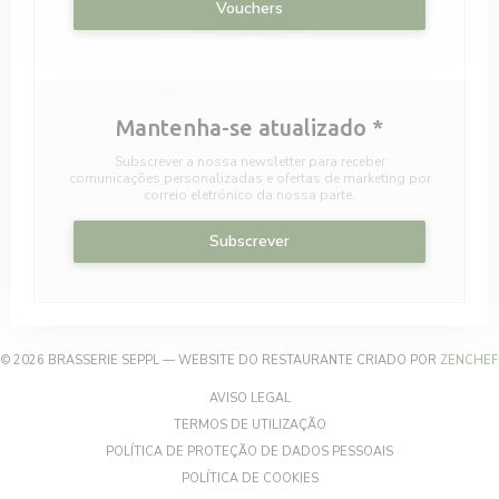
Vouchers
Mantenha-se atualizado
*
Subscrever a nossa newsletter para receber
comunicações personalizadas e ofertas de marketing por
correio eletrónico da nossa parte.
Subscrever
© 2026 BRASSERIE SEPPL — WEBSITE DO RESTAURANTE CRIADO POR
ZENCHEF
((ABRE NUMA NOVA JANELA))
AVISO LEGAL
((ABRE NUMA NOVA JANELA)
TERMOS DE UTILIZAÇÃO
((ABRE NUMA NOV
POLÍTICA DE PROTEÇÃO DE DADOS PESSOAIS
((ABRE NUMA NOVA JANELA))
POLÍTICA DE COOKIES