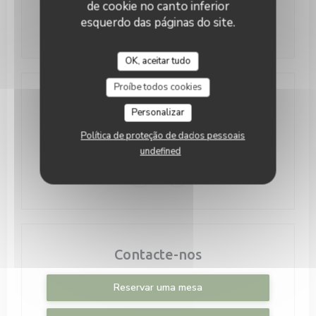
de cookie no canto inferior
Domingo
11:00 - 16:00
esquerdo das páginas do site.
OK, aceitar tudo
Proíbe todos cookies
Local
Personalizar
((abre numa no
42 Av. de la Faiencerie 1510 Luxembourg
Política de proteção de dados pessoais
undefined
26 20 11 63
Facebook ((abre numa nova janela))
Instagram ((abre numa nova j
Contacte-nos
Reservar uma mesa