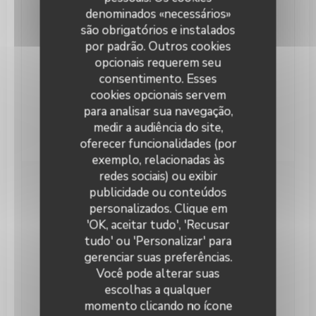
Caseiro
denominados «necessários»
são obrigatórios e instalados
Tipo de empresa
por padrão. Outros cookies
Serviços
opcionais requerem seu
Privatização, Esplanada
consentimento. Esses
cookies opcionais servem
Métodos de pagamento
para analisar sua navegação,
Ticket Restaurante, Eurocard/Mastercard, Dinheiro,
medir a audiência do site,
Visa, Cartão Azul
oferecer funcionalidades (por
exemplo, relacionadas às
redes sociais) ou exibir
Horário de abertura
publicidade ou conteúdos
personalizados. Clique em
'OK, aceitar tudo', 'Recusar
Seg
-
Qui
11:30 - 14:30
17:00 - 00:00
•
tudo' ou 'Personalizar' para
gerenciar suas preferências.
Sexta-feira
11:30 - 14:30
17:00 - 01:00
•
Você pode alterar suas
escolhas a qualquer
Sábado
17:00 - 01:00
momento clicando no ícone