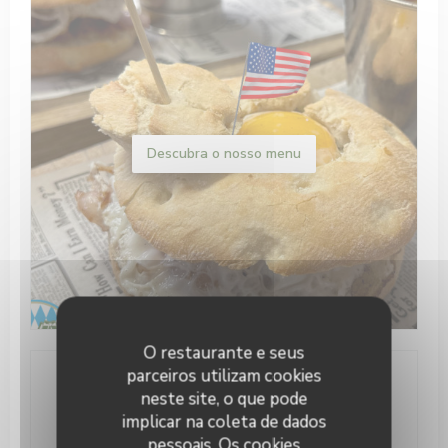
Descubra o nosso menu
O restaurante e seus
parceiros utilizam cookies
Informações gerais
neste site, o que pode
implicar na coleta de dados
Culinária
pessoais. Os cookies