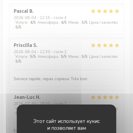
Pascal
B
2026-08-04
- 12:15 - гости 4
Услуги
:
4
/5
Атмосфера
:
4
/5
Меню
:
5
/5
Цена / качество
:
5
/5
Priscilla
S
2026-08-04
- 12:30 - гости 2
Услуги
:
5
/5
Атмосфера
:
5
/5
Меню
:
5
/5
Цена / качество
:
5
/5
Service rapide, repas copieux Très bon
Jean-Luc
H
2026-07-30
- 19:30 - гости 2
Услуги
:
4
/5
Атмосфера
:
5
/5
Меню
:
5
/5
Цена / качество
:
5
/5
Этот сайт использует кукис
и позволяет вам
Excellent burger 🍔