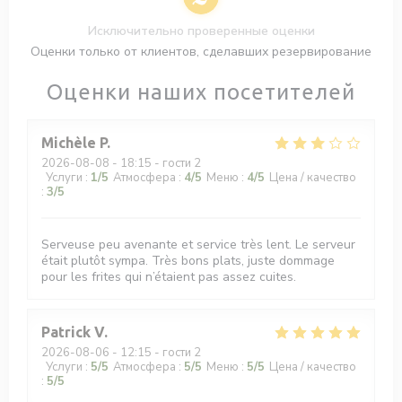
Исключительно проверенные оценки
Оценки только от клиентов, сделавших резервирование
Оценки наших посетителей
Michèle
P
2026-08-08
- 18:15 - гости 2
Услуги
:
1
/5
Атмосфера
:
4
/5
Меню
:
4
/5
Цена / качество
:
3
/5
Serveuse peu avenante et service très lent. Le serveur
était plutôt sympa. Très bons plats, juste dommage
pour les frites qui n’étaient pas assez cuites.
Patrick
V
2026-08-06
- 12:15 - гости 2
Услуги
:
5
/5
Атмосфера
:
5
/5
Меню
:
5
/5
Цена / качество
:
5
/5