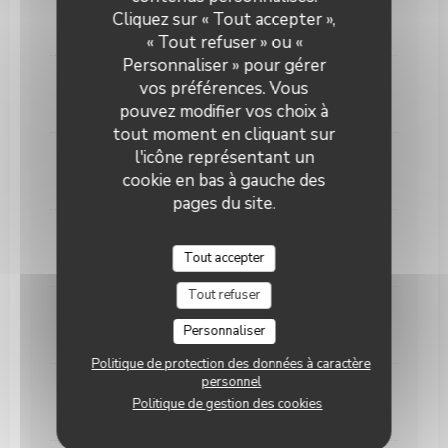
Black Label 12 ans
Cliquez sur « Tout accepter »,
11,00 EUR
« Tout refuser » ou «
Personnaliser » pour gérer
Chivas 18 ans
vos préférences. Vous
14,00 EUR
pouvez modifier vos choix à
tout moment en cliquant sur
l'icône représentant un
Bulleit Bourbon
cookie en bas à gauche des
10,00 EUR
pages du site.
Jack Daniel's
Tout accepter
11,00 EUR
Tout refuser
Jack Daniel's Honey
Personnaliser
11,00 EUR
Politique de protection des données à caractère
personnel
Jack Daniel's Apple
Politique de gestion des cookies
11,00 EUR