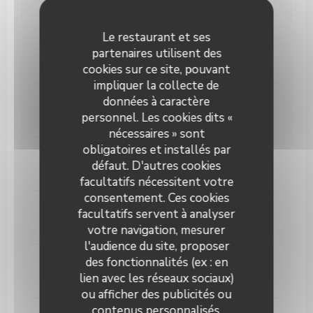
11,00 EUR
Le restaurant et ses
Nikka from The Barrel
partenaires utilisent des
12,00 EUR
cookies sur ce site, pouvant
impliquer la collecte de
Yamazaki Reserve
données à caractère
personnel. Les cookies dits «
14,00 EUR
nécessaires » sont
obligatoires et installés par
Ardbeg 10y
défaut. D'autres cookies
12,00 EUR
facultatifs nécessitent votre
consentement. Ces cookies
The Glenlivet 18 ans
facultatifs servent à analyser
12,00 EUR
votre navigation, mesurer
l'audience du site, proposer
des fonctionnalités (ex : en
Glenmorangie 10 ans
lien avec les réseaux sociaux)
11,00 EUR
ou afficher des publicités ou
contenus personnalisés.