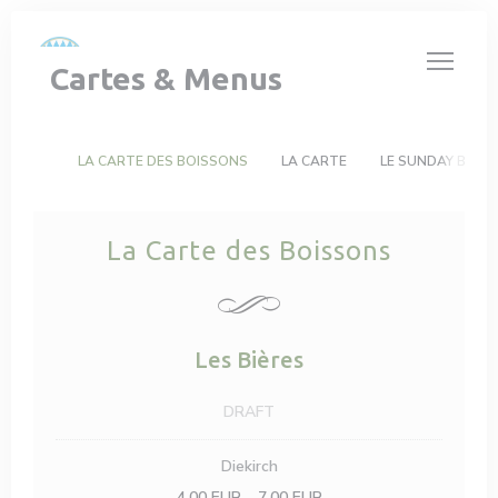
Personnalisation de vos choix en matière de cookies
Cartes & Menus
LA CARTE DES BOISSONS
LA CARTE
LE SUNDAY BRUN
La Carte des Boissons
Les Bières
DRAFT
Diekirch
4,00 EUR
7,00 EUR