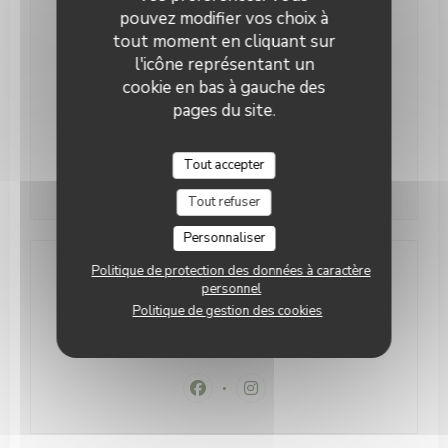
pouvez modifier vos choix à
Lun
-
Jeu
11h30 - 14h30
17h00 - 00h00
•
tout moment en cliquant sur
l'icône représentant un
Vendredi
11h30 - 14h30
17h00 - 01h00
•
cookie en bas à gauche des
pages du site.
Samedi
17h00 - 01h00
Dimanche
11h00 - 16h00
Tout accepter
Tout refuser
Personnaliser
Politique de protection des données à caractère
Adresse
personnel
Politique de gestion des cookies
((ouvre une no
42 Av. de la Faiencerie 1510 Luxembourg
26 20 11 63
Facebook ((ouvre une nouvelle fenê
Instagram ((ouvre une nouvel