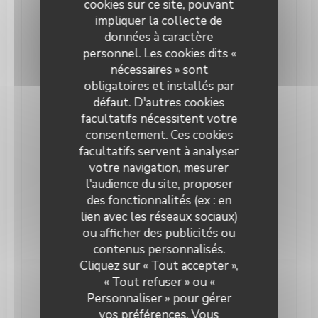
cookies sur ce site, pouvant
Infos pratiques
impliquer la collecte de
Cuisine
données à caractère
Brunch , Brunch Burger, Cuisine Locale,
personnel. Les cookies dits «
Hamburger, Fait maison
nécessaires » sont
obligatoires et installés par
Type de restaurant
défaut. D'autres cookies
Bar Brasserie, Brasserie
facultatifs nécessitent votre
Services
consentement. Ces cookies
Salle Privative, Organisation d'événements,
facultatifs servent à analyser
événements d’entreprises, Salles de réceptions -
votre navigation, mesurer
banquets, Privatisation, Wifi, Terrasse
l'audience du site, proposer
des fonctionnalités (ex : en
Moyens de paiement
lien avec les réseaux sociaux)
Ticket Restaurant, Eurocard/Mastercard, Espèces,
Visa, Carte Bleue
ou afficher des publicités ou
contenus personnalisés.
Cliquez sur « Tout accepter »,
« Tout refuser » ou «
Horaires
Personnaliser » pour gérer
vos préférences. Vous