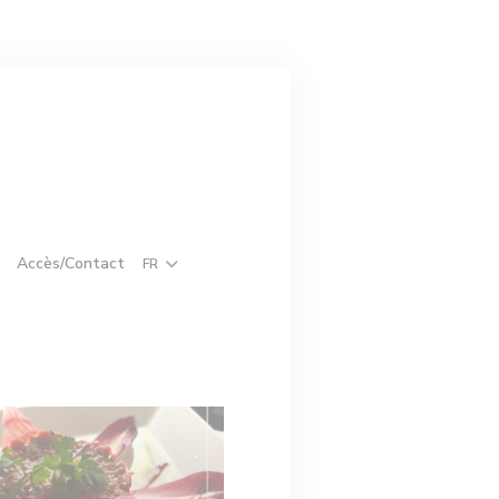
 fenêtre))
((ouvre une nouvelle fenêtre))
Accès/Contact
FR