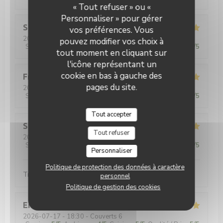
« Tout refuser » ou «
Personnaliser » pour gérer
Sara
B
vos préférences. Vous
2026-07-28
- 20:15 - Couverts 5
pouvez modifier vos choix à
Service
:
5
/5
Ambiance
:
5
/5
Cuisine
:
5
/5
Qualité / Prix
:
5
/5
tout moment en cliquant sur
l'icône représentant un
cookie en bas à gauche des
Fred
R
pages du site.
2026-07-24
- 20:00 - Couverts 2
Service
:
4
/5
Ambiance
:
5
/5
Cuisine
:
4
/5
Qualité / Prix
:
5
/5
Tout accepter
Stéphane
P
Tout refuser
2026-07-23
- 13:15 - Couverts 3
Service
:
5
/5
Ambiance
:
5
/5
Cuisine
:
5
/5
Qualité / Prix
:
5
/5
Personnaliser
Politique de protection des données à caractère
Trop bon, top burgers au Luxembourg !
personnel
Politique de gestion des cookies
Eric
H
2026-07-17
- 18:30 - Couverts 6