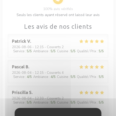
100% avis vérifiés
Seuls les clients ayant réservé ont laissé leur avis
Les avis de nos clients
Patrick
V
2026-08-06
- 12:15 - Couverts 2
Service
:
5
/5
Ambiance
:
5
/5
Cuisine
:
5
/5
Qualité / Prix
:
5
/5
Pascal
B
2026-08-04
- 12:15 - Couverts 4
Service
:
4
/5
Ambiance
:
4
/5
Cuisine
:
5
/5
Qualité / Prix
:
5
/5
Priscilla
S
2026-08-04
- 12:30 - Couverts 2
Service
:
5
/5
Ambiance
:
5
/5
Cuisine
:
5
/5
Qualité / Prix
:
5
/5