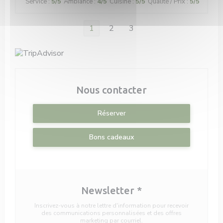
Service
:
5
/5
Ambiance
:
4
/5
Cuisine
:
5
/5
Qualité / Prix
:
5
/5
1
2
3
Nous contacter
Réserver
Bons cadeaux
Newsletter
*
Inscrivez-vous à notre lettre d'information pour recevoir
des communications personnalisées et des offres
marketing par courriel.