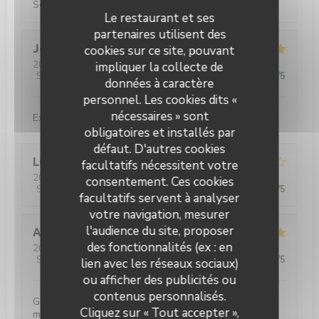
Service rapide, repas copieux Très bon
Le restaurant et ses
partenaires utilisent des
Jean-Luc
H
cookies sur ce site, pouvant
2026-07-30
- 19:30 - Couverts 2
impliquer la collecte de
Service
:
4
/5
Ambiance
:
5
/5
Cuisine
:
5
/5
Qualité / Prix
:
5
/5
données à caractère
personnel. Les cookies dits «
nécessaires » sont
Excellent burger 🍔
obligatoires et installés par
défaut. D'autres cookies
Luis
T
facultatifs nécessitent votre
2026-07-31
- 21:00 - Couverts 4
consentement. Ces cookies
Service
:
4
/5
Ambiance
:
4
/5
Cuisine
:
4
/5
Qualité / Prix
:
4
/5
facultatifs servent à analyser
votre navigation, mesurer
l'audience du site, proposer
Andreas
W
des fonctionnalités (ex : en
2026-07-29
- 19:00 - Couverts 4
Service
:
4
/5
Ambiance
:
5
/5
Cuisine
:
5
/5
Qualité / Prix
:
4
/5
lien avec les réseaux sociaux)
ou afficher des publicités ou
contenus personnalisés.
Gutes Bier, gutes Essen, gute Musik - was will man
Cliquez sur « Tout accepter »,
mehr?