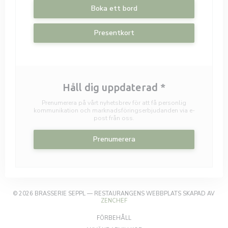
Boka ett bord
Presentkort
Håll dig uppdaterad
*
Prenumerera på vårt nyhetsbrev för att få personlig
kommunikation och marknadsföringserbjudanden via e-
post från oss.
Prenumerera
© 2026 BRASSERIE SEPPL — RESTAURANGENS WEBBPLATS SKAPAD AV
((ÖPPNAS I ETT NYTT FÖNSTER))
ZENCHEF
((ÖPPNAS I ETT NYTT FÖNSTER))
FÖRBEHÅLL