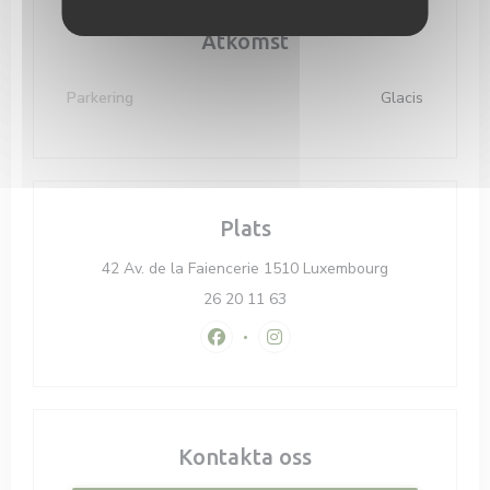
Åtkomst
Parkering
Glacis
Plats
((öppnas i ett 
42 Av. de la Faiencerie 1510 Luxembourg
26 20 11 63
Facebook ((öppnas i ett nytt fönster
Instagram ((öppnas i ett nyt
Kontakta oss