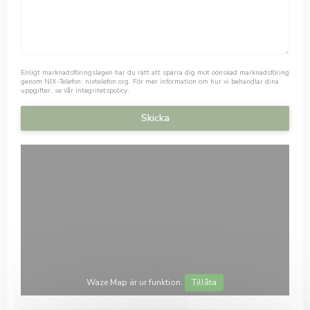
Enligt marknadsföringslagen har du rätt att spärra dig mot oönskad marknadsföring
genom NIX-Telefon:
nixtelefon.org
. För mer information om hur vi behandlar dina
uppgifter, se vår
integritetspolicy
.
Waze Map är ur funktion.
Tillåta