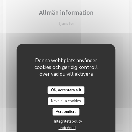
Allmän information
Tjänster
Öppettider
Denna webbplats använder
Man
-
Tor
11:30 - 14:30
17:00 - 00:00
•
cookies och ger dig kontroll
över vad du vill aktivera
Fredag
11:30 - 14:30
17:00 - 01:00
•
OK, acceptera allt
Lördag
17:00 - 01:00
Neka alla cookies
Söndag
11:00 - 16:00
Personifiera
Integritetspolicy
undefined