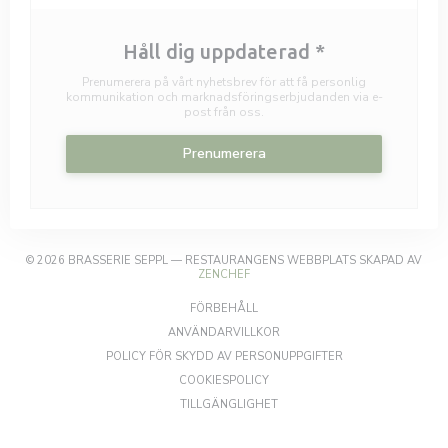
Håll dig uppdaterad
*
Prenumerera på vårt nyhetsbrev för att få personlig
kommunikation och marknadsföringserbjudanden via e-
post från oss.
Prenumerera
© 2026 BRASSERIE SEPPL — RESTAURANGENS WEBBPLATS SKAPAD AV
((ÖPPNAS I ETT NYTT FÖNSTER))
ZENCHEF
((ÖPPNAS I ETT NYTT FÖNSTER))
FÖRBEHÅLL
((ÖPPNAS I ETT NYTT FÖNSTER)
ANVÄNDARVILLKOR
((ÖPPNAS I ETT NY
POLICY FÖR SKYDD AV PERSONUPPGIFTER
((ÖPPNAS I ETT NYTT FÖNSTER))
COOKIESPOLICY
((ÖPPNAS I ETT NYTT FÖNSTER)
TILLGÄNGLIGHET