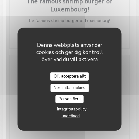
The famous shrimp burger of
Luxembourg!
he famous shrimp burger of Luxembourg!
((öppnas i ett nytt fönster))
Läs artikeln
Denna webbplats använder
cookies och ger dig kontroll
över vad du vill aktivera
OK, acceptera allt
Neka alla cookies
Personifiera
Integritetspolicy
undefined