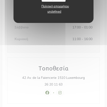
Δ�
-
Π�
11:30 - 14:30
17:00 - 00:00
•
Πολιτική απορρήτου
undefined
Παρασκευή
11:30 - 14:30
17:00 - 01:00
•
Σάββατο
17:00 - 01:00
Κυριακή
11:00 - 16:00
Τοποθεσία
((ανοίγει σε ν
42 Av. de la Faiencerie 1510 Luxembourg
26 20 11 63
Facebook ((ανοίγει σε νέο παράθυρ
Instagram ((ανοίγει σε νέο 