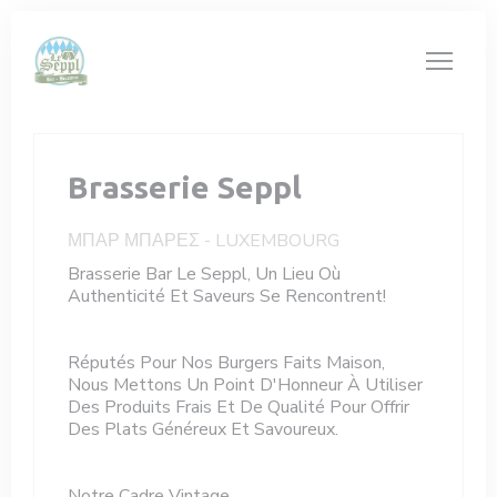
Πίνακας διαχείρισης "Μπισκότων" (Cookies)
Brasserie Seppl
ΜΠΑΡ ΜΠΆΡΕΣ
-
LUXEMBOURG
Brasserie Bar Le Seppl, Un Lieu Où
Authenticité Et Saveurs Se Rencontrent!
Réputés Pour Nos Burgers Faits Maison,
Nous Mettons Un Point D'Honneur À Utiliser
Des Produits Frais Et De Qualité Pour Offrir
Des Plats Généreux Et Savoureux.
Notre Cadre Vintage