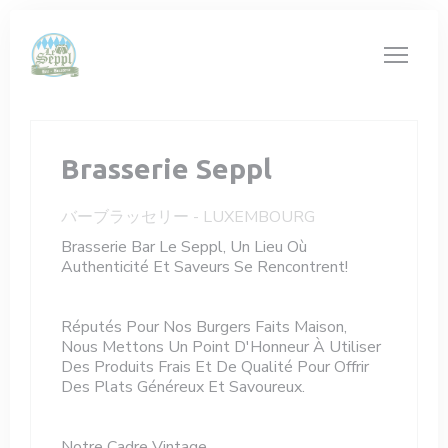
クッキー利用の管理について
Brasserie Seppl
バーブラッセリー
-
LUXEMBOURG
Brasserie Bar Le Seppl, Un Lieu Où
Authenticité Et Saveurs Se Rencontrent!
Réputés Pour Nos Burgers Faits Maison,
Nous Mettons Un Point D'Honneur À Utiliser
Des Produits Frais Et De Qualité Pour Offrir
Des Plats Généreux Et Savoureux.
Notre Cadre Vintage