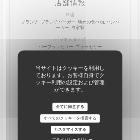
店舗情報
料理
ブランチ, ブランチバーガー, 地元の食べ物, ハンバ
ーガー, 自家製
ビジネスタイプ
バーブラッセリー, ブラッセリー
サービス
個室, イベント企画, ワークイベント, レセプション
当サイトはクッキーを利用し
ルーム, 貸し切り, Wi-Fi, テラス
ております。お客様自身でク
ッキー利用の設定および管理
ご利用可能なお支払い方法
ができます。
レストランチケット, ユーロカード /マスターカード,
現金, ビザ, カルトブルー
全てに同意する
すべてのクッキーを拒否する
営業時間
カスタマイズする
月
-
木
11:30 - 14:30
17:00 - 00:00
プライバシーポリシー
•